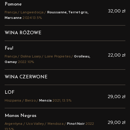
Pomone
32,00 zł
Francja / Langwedocja /
Roussanne, Terret gris,
Marsanne
2024 13.5%
WINA RÓŻOWE
Feu!
22,00 zł
Francja / Dolina Loary / Loire Propietes /
Grolleau,
Gamay
2022 10%
WINA CZERWONE
LOF
29,00 zł
Hiszpania / Bierzo /
Mencía
2021, 13.5%
Manos Negras
29,00 zł
Argentyna / Uco Valley / Mendoza /
Pinot Noir
2022
13.5%