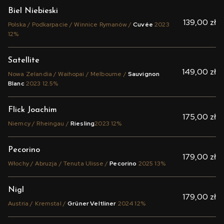
Biel Niebieski
139,00 zł
Polska / Podkarpacie / Winnice Rymanów /
Cuvée
2023
12%
Satellite
149,00 zł
Nowa Zelandia / Waihopai / Melbourne /
Sauvignon
Blanc
2023 12.5%
Flick Joachim
175,00 zł
Niemcy / Rheingau /
Riesling
2023 12%
Pecorino
179,00 zł
Włochy / Abruzja / Tenuta Ulisse /
Pecorino
2025 13%
Nigl
179,00 zł
Austria / Kremstal /
Grüner Veltliner
2024 12%