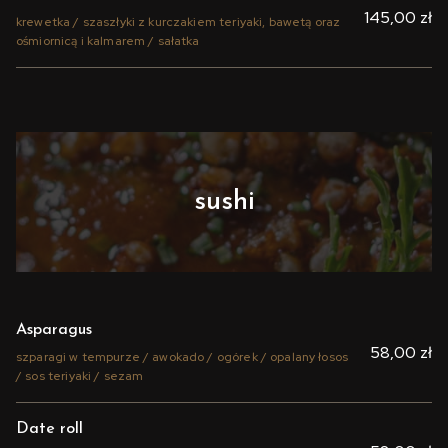
145,00 zł
krewetka / szaszłyki z kurczakiem teriyaki, bawetą oraz
ośmiornicą i kalmarem / sałatka
sushi
Asparagus
58,00 zł
szparagi w tempurze / awokado / ogórek / opalany łosos
/ sos teriyaki / sezam
Date roll