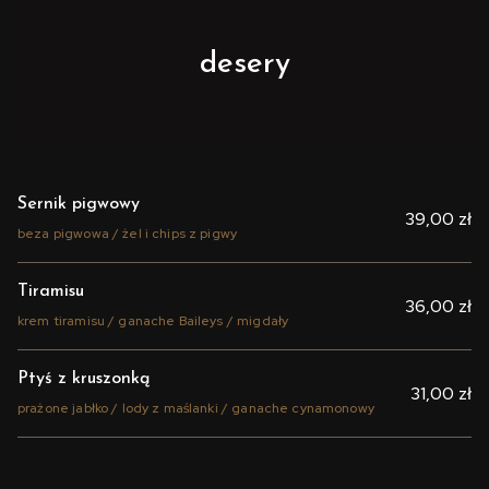
desery
Sernik pigwowy
39,00 zł
beza pigwowa / żel i chips z pigwy
Tiramisu
36,00 zł
krem tiramisu / ganache Baileys / migdały
Ptyś z kruszonką
31,00 zł
prażone jabłko / lody z maślanki / ganache cynamonowy