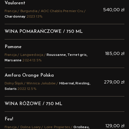
Vaulorent
540,00 zł
Francja / Burgundia / AOC Chablis Premier Cru /
Chardonnay
2023 13%
WINA POMARAŃCZOWE / 750 ML
Pomone
185,00 zł
Francja / Langwedocja /
Roussanne, Terret gris,
Marsanne
2024 13.5%
Amfora Orange Polska
279,00 zł
Dolny Śląsk / Winnica Jakubów /
Hibernal, Riesling,
Solaris
2022 12.5%
WINA RÓŻOWE / 750 ML
Feu!
129,00 zł
Francja / Dolina Loary / Loire Propietes /
Grolleau,