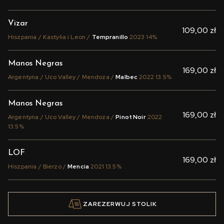
Vizar
109,00 zł
Hiszpania / Kastylia i Leon /
Tempranillo
2023 14%
Manos Negras
169,00 zł
Argentyna / Uco Valley / Mendoza /
Malbec
2022 13.5%
Manos Negras
169,00 zł
Argentyna / Uco Valley / Mendoza /
Pinot Noir
2022
13.5%
LOF
169,00 zł
Hiszpania / Bierzo /
Mencia
2021 13.5%
Cycles Gladiator
175,00 zł
ZAREZERWUJ STOLIK
USA / California / Wine Hooligans /
Cabernet Sauvignon
2022 14.5%