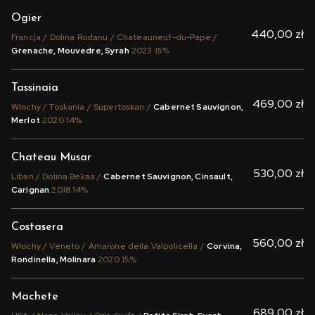
Ogier
440,00 zł
Francja / Dolina Rodanu / Chateauneuf-du-Pape /
Grenache, Mouvedre, Syrah
2023 15%
Tassinaia
469,00 zł
Włochy / Toskania / Supertoskan /
Cabernet Sauvignon,
Merlot
2020 14%
Chateau Musar
530,00 zł
Liban / Dolina Bekaa /
Cabernet Sauvignon, Cinsault,
Carignan
2018 14%
Costasera
560,00 zł
Włochy / Veneto / Amarone della Valpolicella /
Corvina,
Rondinella, Molinara
2020 15%
Machete
689,00 zł