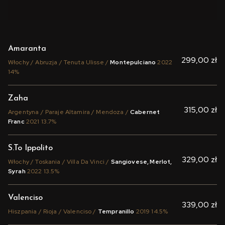
Amaranta
299,00 zł
Włochy / Abruzja / Tenuta Ulisse /
Montepulciano
2022
14%
Zaha
315,00 zł
Argentyna / Paraje Altamira / Mendoza /
Cabernet
Franc
2021 13.7%
S.To Ippolito
329,00 zł
Włochy / Toskania / Villa Da Vinci /
Sangiovese, Merlot,
Syrah
2022 13.5%
Valenciso
339,00 zł
Hiszpania / Rioja / Valenciso /
Tempranillo
2019 14.5%