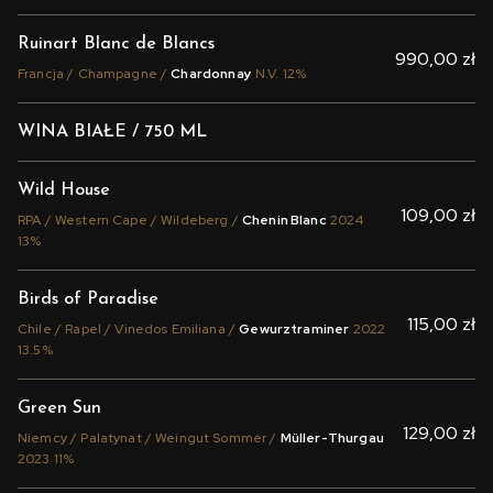
Ruinart Blanc de Blancs
990,00 zł
Francja / Champagne /
Chardonnay
N.V. 12%
WINA BIAŁE / 750 ML
Wild House
109,00 zł
RPA / Western Cape / Wildeberg /
Chenin Blanc
2024
13%
Birds of Paradise
115,00 zł
Chile / Rapel / Vinedos Emiliana /
Gewurztraminer
2022
13.5%
Green Sun
129,00 zł
Niemcy / Palatynat / Weingut Sommer /
Müller-Thurgau
2023 11%