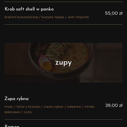
Krab soft shell w panko
55,00 zł
krokiet kukurydziany / bazylia tajska / aioli chipotle
zupy
Zupa rybna
39,00 zł
mule / tatar z łososia / ciasto rybne / wakame / mleko
kokosowe / curry