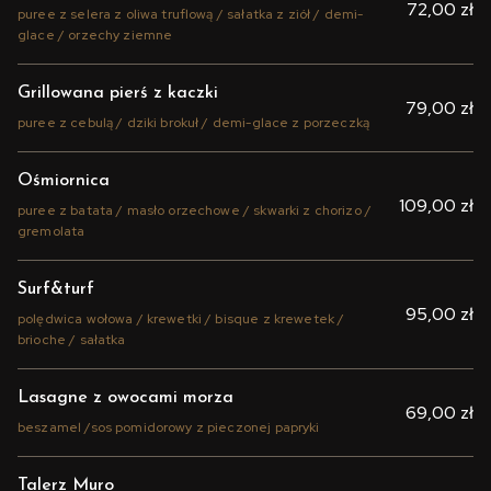
72,00 zł
puree z selera z oliwa truflową / sałatka z ziół / demi-
glace / orzechy ziemne
Grillowana pierś z kaczki
79,00 zł
puree z cebulą / dziki brokuł / demi-glace z porzeczką
Ośmiornica
109,00 zł
puree z batata / masło orzechowe / skwarki z chorizo /
gremolata
Surf&turf
95,00 zł
polędwica wołowa / krewetki / bisque z krewetek /
brioche / sałatka
Lasagne z owocami morza
69,00 zł
beszamel /sos pomidorowy z pieczonej papryki
Talerz Muro