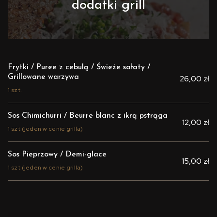
dodatki grill
Frytki / Puree z cebulą / Świeże sałaty /
Grillowane warzywa
26,00 zł
1 szt.
Sos Chimichurri / Beurre blanc z ikrą pstrąga
12,00 zł
1 szt (jeden w cenie grilla)
Sos Pieprzowy / Demi-glace
15,00 zł
1 szt (jeden w cenie grilla)