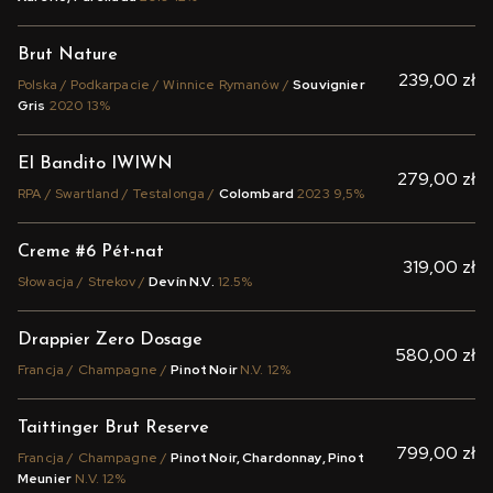
Brut Nature
239,00 zł
Polska / Podkarpacie / Winnice Rymanów /
Souvignier
Gris
2020 13%
El Bandito IWIWN
279,00 zł
RPA / Swartland / Testalonga /
Colombard
2023 9,5%
Creme #6 Pét-nat
319,00 zł
Słowacja / Strekov /
Devín N.V.
12.5%
Drappier Zero Dosage
580,00 zł
Francja / Champagne /
Pinot Noir
N.V. 12%
Taittinger Brut Reserve
799,00 zł
Francja / Champagne /
Pinot Noir, Chardonnay, Pinot
Meunier
N.V. 12%