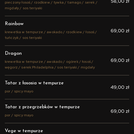
58,00 zł
pieczony łosoś / rzodkiew / tywka / tamago / serek /
migdały / sos teriyaki
Rainbow
69,00 zł
krewetka w tempurze / awokado / rzodkiew / łosoś /
tuńczyk / sos teriyaki
Dragon
69,00 zł
krewetka w tempurze / awokado / ogórek / łosoś /
węgorz / serek Philadelphia / sos teriyaki / migdały
Tatar z łososia w tempurze
49,00 zł
por / spicy mayo
Tatar z przegrzebków w tempurze
69,00 zł
por / spicy mayo
Vege w tempurze