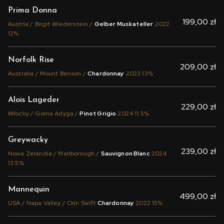
Prima Donna
199,00 zł
Austria / Birgit Wiederstein /
Gelber Muskateller
2022
12%
Norfolk Rise
209,00 zł
Australia / Mount Benson /
Chardonnay
2023 13%
Alois Lageder
229,00 zł
Włochy / Górna Adyga /
Pinot Grigio
2024 11.5%
Greywacky
239,00 zł
Nowa Zelandia / Marlborough /
Sauvignon Blanc
2024
13.5%
Mannequin
499,00 zł
USA / Napa Valley / Orin Swift
Chardonnay
2022 15%