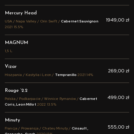
Mercury Head
1949,00 zł
USA / Napa Valley / Orin Swift /
Cabernet Sauvignon
2021 15.5%
MAGNUM
1,5 L
Vizar
269,00 zł
Hiszpania / Kastylia i Leon /
Tempranillo
2021 14%
Rouge ‘2.2
499,00 zł
Polska / Podkarpacie / Winnice Rymanów /
Cabernet
Coris, Leon Millot
2022 13.5%
Minuty
555,00 zł
Francja / Prowansja / Chateu Minuty /
Cinsault ,