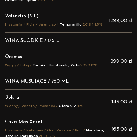
Grenache , Syrah
2020 13%
Valenciso (3 L)
1299,00 zł
Hiszpania / Rioja / Valenciso /
Tempranillo
2019 14,5%
WINA SŁODKIE / 0,5 L
Oremus
399,00 zł
Węgry / Tokaj /
Furmint, Harslevelu, Zeta
2020 12%
WINA MUSUJĄCE / 750 ML
Belstar
145,00 zł
Włochy / Veneto / Prosecco /
Glera N.V.
11%
Cava Mas Xarot
165,00 zł
Hiszpania / Katalonia / Gran Reserva / Brut /
Macabeo,
Xarel lo, Parellada
2019 12%