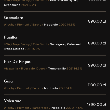
USA / Napa Valley / Orin Swift /
Petite Sirah, Syrah,
Grenanche
2021 15,2%
Gramolere
890,00 zł
Włochy / Piemont / Barolo /
Nebbiolo
2020 14.5%
Papillon
890,00 zł
USA / Napa Valley / Orin Swift /
Sauvignon, Cabernet
Franc, Malbec
2021 15.6%
Flor De Pingus
990,00 zł
Hiszpania / Ribera del Duero /
Tempranillo
2021 14.5%
Gaja
1100,00 zł
Włochy / Piemont / Barolo /
Nebbiolo
2019 14%
Valeirano
1390,00 zł
Włochy / Piemont / Barbaresco /
Nebbiolo
2020 14.5%