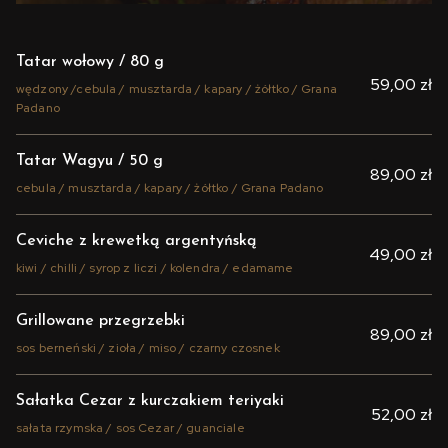
Tatar wołowy / 80 g
59,00 zł
wędzony /cebula / musztarda / kapary / żółtko / Grana
Padano
Tatar Wagyu / 50 g
89,00 zł
cebula / musztarda / kapary / żółtko / Grana Padano
Ceviche z krewetką argentyńską
49,00 zł
kiwi / chilli / syrop z liczi / kolendra / edamame
Grillowane przegrzebki
89,00 zł
sos berneński / zioła / miso / czarny czosnek
Sałatka Cezar z kurczakiem teriyaki
52,00 zł
sałata rzymska / sos Cezar / guanciale