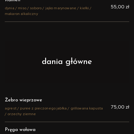
Ramen
55,00 zł
dynia / miso / soboro / jajko marynowane / kiełki /
makaron alkaliczny
dania główne
Żebro wieprzowe
75,00 zł
agrest / puree z pieczonego jabłka / grillowana kapusta
/ orzechy ziemne
Pręga wołowa