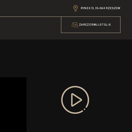
RYNEK 13, 35-064 RZESZÓW
ZAREZERWUJ STOLIK